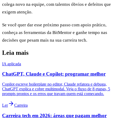
colega novo na equipe, com talentos óbvios e defeitos que
exigem atenção.
Se você quer dar esse próximo passo com apoio prático,
conheça as ferramentas da BitMentor e ganhe tempo nas
decisões que pesam mais na sua carreira tech.
Leia mais
IA aplicada
ChatGPT, Claude e Copilot: programar melhor
Copilot escreve boilerplate no editor, Claude refatora e debuga,
ChatGPT explica e cobre multimodal. Veja o fluxo de 8 etapas, 5
prompts prontos e os erros que travam quem está começando.
Ler
Carreira
Carreira tech em 2026: áreas que pagam melhor